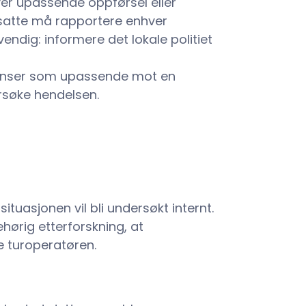
er upassende oppførsel eller
satte må rapportere enhver
ndig: informere det lokale politiet
 anser som upassende mot en
ersøke hendelsen.
ituasjonen vil bli undersøkt internt.
hørig etterforskning, at
te turoperatøren.