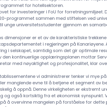
programmet for hotellsektoren.
ovet for investeringer i FoU for forretningsmiljøet. 
20-programmet sammen med stiftelsen ved univers
en til unge universitetsstudenter gjennom en samar
 dimensjoner er et av de karakteristiske trekkene 
psdepartementet i regjeringen på Kanariøyene. Avt
ng i selskapet, samtidig som det gir optimale resu
 av den kontinuerlige opplæringsplanen mottar Serva
etar med nøyaktighet og profesjonalitet, klar over
g etablissementene vi administrerer tenker vi mye 
ler manglende evne til å betjene et segment av be
kelig å oppnå. Denne virkeligheten er ekstremt ur
g og også kortsiktig fra et økonomisk synspunkt. Vi 
e på å overvinne mangelen på forståelse for dette