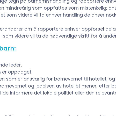
dage tegn på barnemishandling og rapportere enhv
n mindreårig som oppfattes som mistenkelig; an
t som videre vil ta enhver handling de anser nødve
everandører om å rapportere enhver oppførsel de
, som videre vil ta de nødvendige skritt for å und
 barn:
nde leder.
m er oppdaget.
n som er ansvarlig for barnevernet til hotellet, og s
arnevernet og ledelsen av hotellet mener, etter be
l de informere det lokale politiet eller den relevan