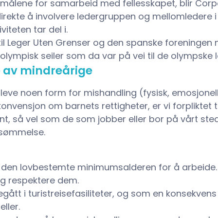
 målene for samarbeid med fellesskapet, blir Cor
r direkte å involvere ledergruppen og mellomledere 
teten tar del i.
er til Leger Uten Grenser og den spanske foreningen
 olympisk seiler som da var på vei til de olympske 
e av mindreårige
eve noen form for mishandling (fysisk, emosjonell 
onvensjon om barnets rettigheter, er vi forpliktet t
t, så vel som de som jobber eller bor på vårt sted,
orsømmelse.
re den lovbestemte minimumsalderen for å arbeide.
l og respektere dem.
begått i turistreisefasiliteter, og som en konsekvens
ller.