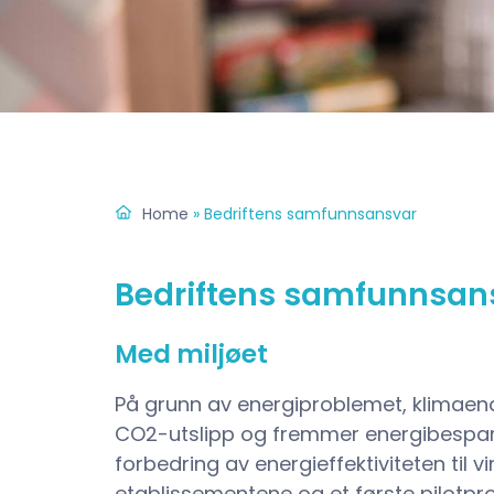
Home
»
Bedriftens samfunnsansvar
Bedriftens samfunnsan
Med miljøet
På grunn av energiproblemet, klimaen
CO2-utslipp og fremmer energibesparels
forbedring av energieffektiviteten til 
etablissementene og et første pilotpros