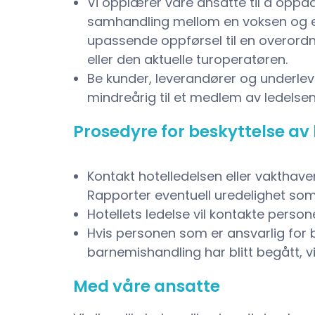
Vi opplærer våre ansatte til å opp
samhandling mellom en voksen og e
upassende oppførsel til en overordne
eller den aktuelle turoperatøren.
Be kunder, leverandører og underl
mindreårig til et medlem av ledelsen
Prosedyre for beskyttelse av
Kontakt hotelledelsen eller vakthave
Rapporter eventuell uredelighet so
Hotellets ledelse vil kontakte persone
Hvis personen som er ansvarlig for b
barnemishandling har blitt begått, vi
Med våre ansatte