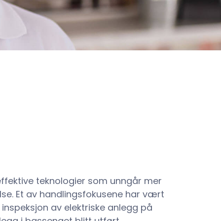
ffektive teknologier som unngår mer
else. Et av handlingsfokusene har vært
r inspeksjon av elektriske anlegg på
egg i bassenget blitt utført.