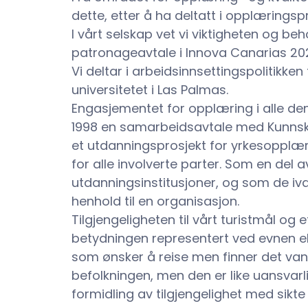
dette, etter å ha deltatt i opplærings
I vårt selskap vet vi viktigheten og beh
patronageavtale i Innova Canarias 20
Vi deltar i arbeidsinnsettingspolitikk
universitetet i Las Palmas.
Engasjementet for opplæring i alle dens
1998 en samarbeidsavtale med Kunnska
et utdanningsprosjekt for yrkesopplæri
for alle involverte parter. Som en del
utdanningsinstitusjoner, og som de ivar
henhold til en organisasjon.
Tilgjengeligheten til vårt turistmål o
betydningen representert ved evnen el
som ønsker å reise men finner det vans
befolkningen, men den er like uansvarli
formidling av tilgjengelighet med sikt