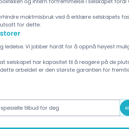
spolitikken og intern forfremmelse i selskapet fordi
 forhindre maktmisbruk ved å erklære selskapets fa
tsatt for dette.
storer
ig ledelse. Vi jobber hardt for å oppnå høyest muli
 at selskapet har kapasitet til å reagere på de plu
 dette arbeidet er den største garantien for fremti
spesielle tilbud for deg
A