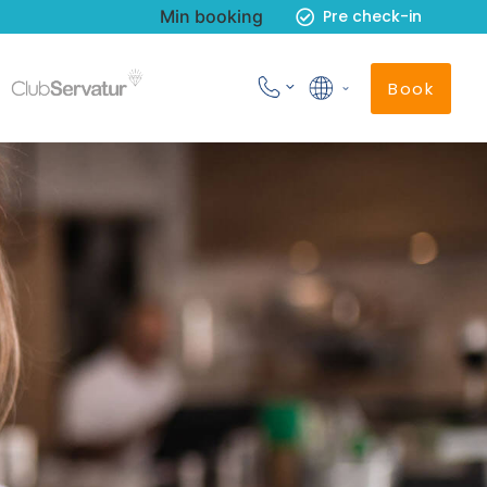
Min booking
Pre check-in
Book
Norsk