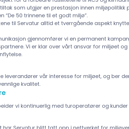
ltak som utgjør en prestasjon innen miljøpolitikk
“De 50 trinnene til et godt miljø”.
ene til Servatur alltid et tverrgående aspekt knytte
munikasjon gjennomfører vi en permanent kampanje
artnere. Vi er klar over vårt ansvar for miljøet og 
flytelse.
re leverandører vår interesse for miljøet, og ber 
nnlige kvalitet.
re
ider vi kontinuerlig med turoperatører og kunder
ar Servatur blitt tatt opp i nettverket for miljøver