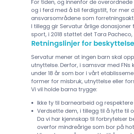
For tiden, og innenfor de overordnede
og i ferd med å bli ferdigstilt, for me
ansvarsområdene som forretningsaktivi
I tillegg gir Servatur årlige donasjon
sport, i 2018 støttet det Tara Pacheco,
Retningslinjer for beskyttels
Servatur mener at ingen barn skal oppl
utnyttelse. Derfor, i samsvar med FNs k
under 18 år som bor i vårt etablissemen
former for misbruk, utnyttelse eller f
Vi vil holde barna trygge:
Ikke ty til barnearbeid og respekte
Verdsette dem, i tillegg til å lytte ti
Da vi har kjennskap til forbrytelser 
overfor mindreårige som bor på hote