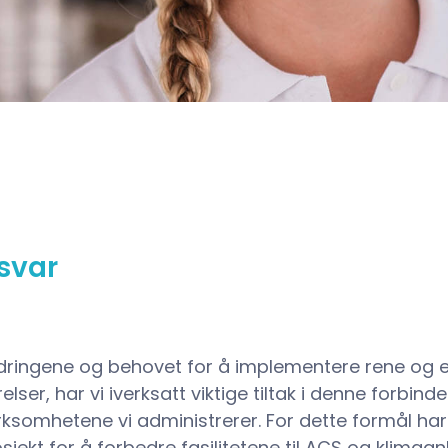
svar
dringene og behovet for å implementere rene og e
er, har vi iverksatt viktige tiltak i denne forbind
virksomhetene vi administrerer. For dette formål ha
jekt for å forbedre fasilitetene til ACS og klimaanl