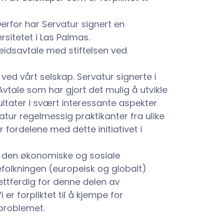
Derfor har Servatur signert en
itetet i Las Palmas.
beidsavtale med stiftelsen ved
ved vårt selskap. Servatur signerte i
ale som har gjort det mulig å utvikle
ltater i svært interessante aspekter
tur regelmessig praktikanter fra ulike
 fordelene med dette initiativet i
på den økonomiske og sosiale
folkningen (europeisk og globalt)
ettferdig for denne delen av
er forpliktet til å kjempe for
 problemet.