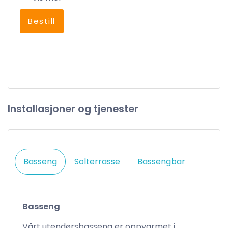
Bestill
Installasjoner og tjenester
Basseng
Solterrasse
Bassengbar
Basseng
Vårt utendørsbasseng er oppvarmet i