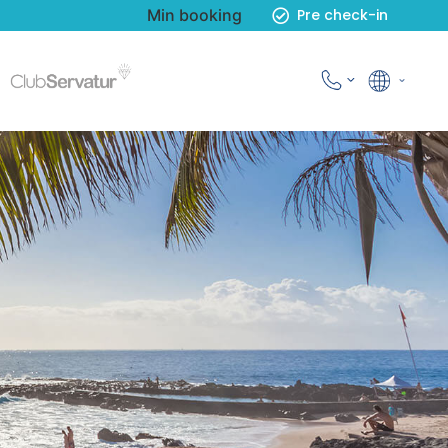
Min booking
Pre check-in
Norsk