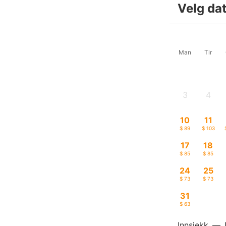
Velg da
Man
Tir
3
4
-
-
10
11
$ 89
$ 103
17
18
$ 85
$ 85
24
25
$ 73
$ 73
31
$ 63
Innsjekk
—