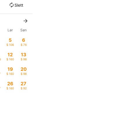
Slett
Lør
Søn
5
6
$ 106
$ 76
12
13
6
$ 160
$ 98
19
20
7
$ 160
$ 98
26
27
7
$ 160
$ 92