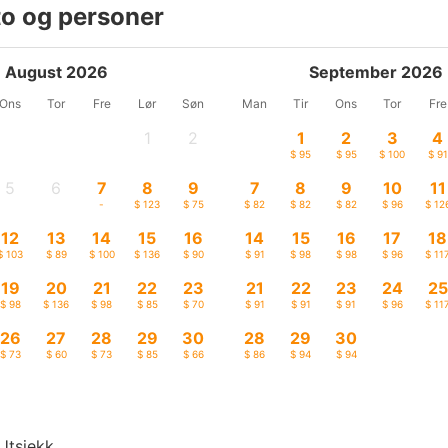
to og personer
August 2026
September 2026
Ons
Tor
Fre
Lør
Søn
Man
Tir
Ons
Tor
Fre
1
2
1
2
3
4
-
-
$ 95
$ 95
$ 100
$ 91
5
6
7
8
9
7
8
9
10
11
-
-
-
$ 123
$ 75
$ 82
$ 82
$ 82
$ 96
$ 12
12
13
14
15
16
14
15
16
17
18
$ 103
$ 89
$ 100
$ 136
$ 90
$ 91
$ 98
$ 98
$ 96
$ 11
19
20
21
22
23
21
22
23
24
25
$ 98
$ 136
$ 98
$ 85
$ 70
$ 91
$ 91
$ 91
$ 96
$ 11
26
27
28
29
30
28
29
30
$ 73
$ 60
$ 73
$ 85
$ 66
$ 86
$ 94
$ 94
Utsjekk