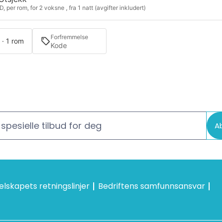
, per rom, for 2 voksne , fra 1 natt (avgifter inkludert)
Forfremmelse
 · 1 rom
spesielle tilbud for deg
A
elskapets retningslinjer
Bedriftens samfunnsansvar