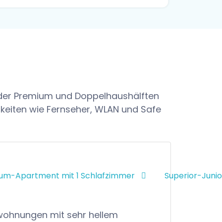
c oder Premium und Doppelhaushälften
hkeiten wie Fernseher, WLAN und Safe
um-Apartment mit 1 Schlafzimmer
Superior-Junio
wohnungen mit sehr hellem