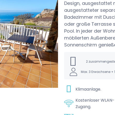
Design, ausgestattet m
ausgestatteter separ
Badezimmer mit Dusch
oder große Terrasse s
Pool. In jeder der Wo
möblierten Außenberei
Sonnenschirm genieß
2 zusammengestell
Max. 3 Erwachsene + 1
Klimaanlage.
Kostenloser WLAN-
Zugang.