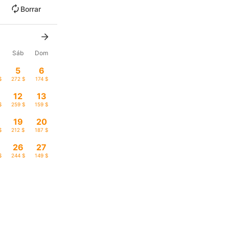
Borrar
Sáb
Dom
5
6
$
272 $
174 $
12
13
$
259 $
159 $
19
20
$
212 $
187 $
26
27
$
244 $
149 $