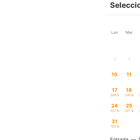
Selecci
Lun
Mar
3
4
-
-
10
11
-
-
17
18
209 $
209 $
24
25
227 $
227 $
31
163 $
Entrada
—