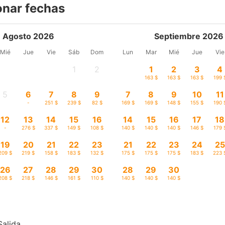
onar fechas
Agosto 2026
Septiembre 2026
Mié
Jue
Vie
Sáb
Dom
Lun
Mar
Mié
Jue
Vie
1
2
1
2
3
4
-
-
163 $
163 $
163 $
199 
5
6
7
8
9
7
8
9
10
11
-
-
251 $
239 $
82 $
169 $
169 $
148 $
155 $
190 
12
13
14
15
16
14
15
16
17
18
-
276 $
337 $
149 $
108 $
140 $
140 $
140 $
146 $
179 
19
20
21
22
23
21
22
23
24
25
209 $
219 $
158 $
183 $
132 $
175 $
175 $
175 $
183 $
223 
26
27
28
29
30
28
29
30
208 $
218 $
146 $
161 $
110 $
140 $
140 $
140 $
Salida