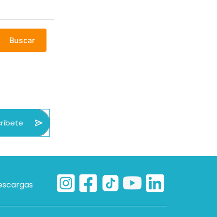
Buscar
ríbete
escargas