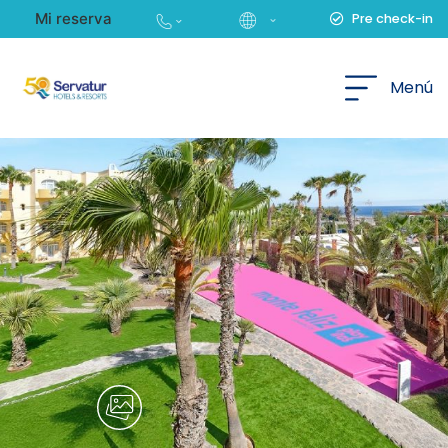
Mi reserva
Pre check-in
Español
Menú