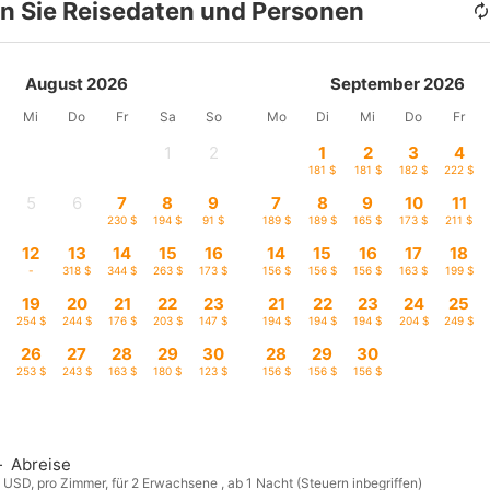
n Sie Reisedaten und Personen
August 2026
September 2026
Mi
Do
Fr
Sa
So
Mo
Di
Mi
Do
Fr
1
2
1
2
3
4
-
-
181 $
181 $
182 $
222 $
5
6
7
8
9
7
8
9
10
11
-
-
230 $
194 $
91 $
189 $
189 $
165 $
173 $
211 $
12
13
14
15
16
14
15
16
17
18
-
318 $
344 $
263 $
173 $
156 $
156 $
156 $
163 $
199 $
19
20
21
22
23
21
22
23
24
25
$
254 $
244 $
176 $
203 $
147 $
194 $
194 $
194 $
204 $
249 $
26
27
28
29
30
28
29
30
$
253 $
243 $
163 $
180 $
123 $
156 $
156 $
156 $
—
Abreise
n USD, pro Zimmer, für 2 Erwachsene , ab 1 Nacht (Steuern inbegriffen)