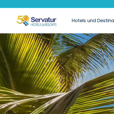
Hotels und Destin