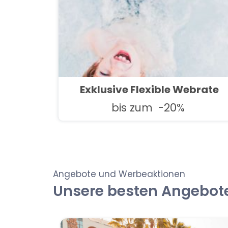
Exklusive Flexible Webrate
bis zum
-20%
Angebote und Werbeaktionen
Unsere besten Angebot