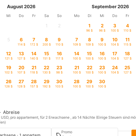
August 2026
September 2026
Mi
Do
Fr
Sa
So
Mo
Di
Mi
Do
Fr
1
2
1
2
3
4
-
-
96 $
96 $
100 $
110 $
5
6
7
8
9
7
8
9
10
11
-
114 $
172 $
200 $
110 $
109 $
109 $
100 $
104 $
115 $
12
13
14
15
16
14
15
16
17
18
121 $
127 $
140 $
151 $
117 $
100 $
100 $
100 $
104 $
127 $
19
20
21
22
23
21
22
23
24
25
102 $
107 $
118 $
130 $
98 $
100 $
100 $
100 $
104 $
127 $
26
27
28
29
30
28
29
30
126 $
128 $
157 $
192 $
103 $
100 $
100 $
100 $
—
Abreise
n USD, pro appartement, für 2 Erwachsene , ab 14 Nächte (Einige Steuern sind m
fen)
Promo
2 Erwachsene · 1 appartement