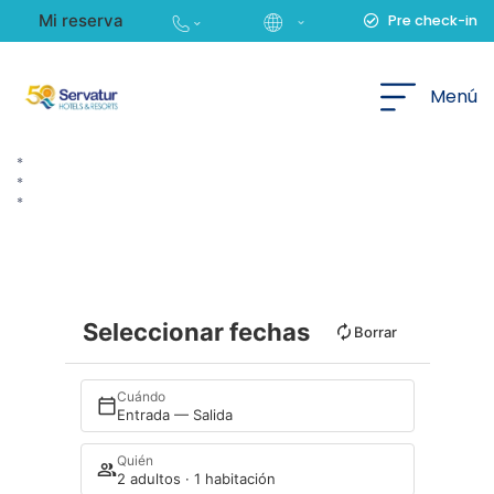
Mi reserva
Pre check-in
Español
Ver todas las ofertas
Menú
Mejor Precio Servatur
Seleccionar fechas
Borrar
Cuándo
Entrada — Salida
Quién
2 adultos · 1 habitación