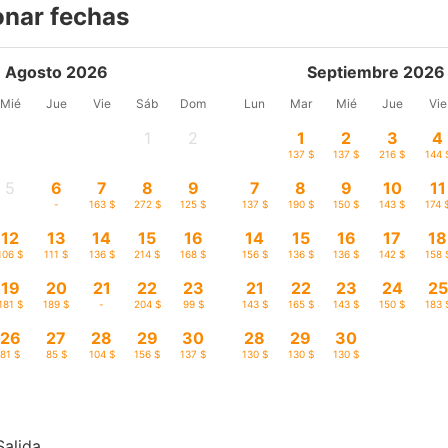
onar fechas
Agosto 2026
Septiembre 2026
Mié
Jue
Vie
Sáb
Dom
Lun
Mar
Mié
Jue
Vie
1
2
1
2
3
4
-
-
137 $
137 $
216 $
144 
5
6
7
8
9
7
8
9
10
11
-
-
163 $
272 $
125 $
137 $
190 $
150 $
143 $
174 
12
13
14
15
16
14
15
16
17
18
106 $
111 $
136 $
214 $
168 $
156 $
136 $
136 $
142 $
158 
19
20
21
22
23
21
22
23
24
25
181 $
189 $
-
204 $
99 $
143 $
165 $
143 $
150 $
183 
26
27
28
29
30
28
29
30
81 $
85 $
104 $
156 $
137 $
130 $
130 $
130 $
Salida