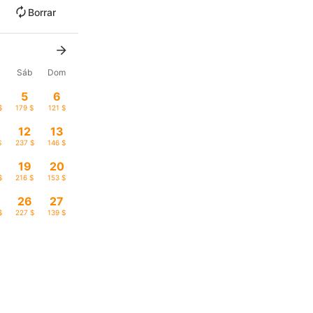
Borrar
Sáb
Dom
5
6
$
179 $
121 $
12
13
$
237 $
146 $
19
20
$
216 $
153 $
26
27
$
227 $
139 $