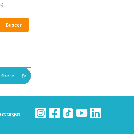
s)
Buscar
ríbete
escargas