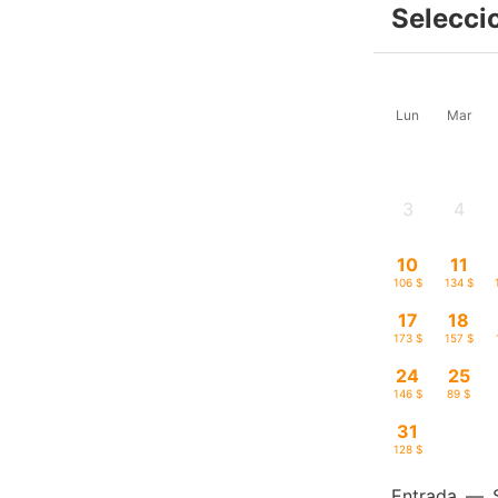
Selecci
Lun
Mar
3
4
-
-
10
11
106 $
134 $
17
18
173 $
157 $
24
25
146 $
89 $
31
128 $
Entrada
—